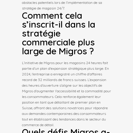
obstacles potentiels lors de l’implémentation de sa
stratégie de magasin 24/7.
Comment cela
s’inscrit-il dans la
stratégie
commerciale plus
large de Migros ?
L’initiative de Migros pour les magasins 24 heures fait
partie d’un plan d’expansion stratégique plus large. En
2024, l’entreprise a enregistré un chiffre d’affaires
record de 32 milliards de francs suisses. L’expansion
des heures d’ouverture s’aligne sur les objectifs de
Migros d’augmenter l’accessibilité et la commodité pour
les consommateurs. Cela renforce également leur
position en tant que détaillant de premier plan en
Suisse, offrant des solutions novatrices pour répondre
aux demandes contemporaines des consommateurs
tout en établissant des tendances dans le secteur du
commerce de détail.
Quels défis Migros a-