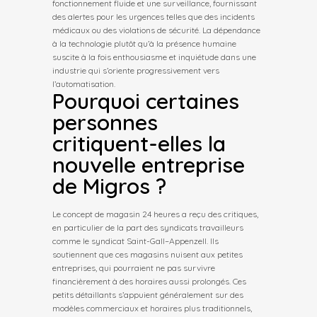
fonctionnement fluide et une surveillance, fournissant
des alertes pour les urgences telles que des incidents
médicaux ou des violations de sécurité. La dépendance
à la technologie plutôt qu’à la présence humaine
suscite à la fois enthousiasme et inquiétude dans une
industrie qui s’oriente progressivement vers
l’automatisation.
Pourquoi certaines
personnes
critiquent-elles la
nouvelle entreprise
de Migros ?
Le concept de magasin 24 heures a reçu des critiques,
en particulier de la part des syndicats travailleurs
comme le syndicat Saint-Gall–Appenzell. Ils
soutiennent que ces magasins nuisent aux petites
entreprises, qui pourraient ne pas survivre
financièrement à des horaires aussi prolongés. Ces
petits détaillants s’appuient généralement sur des
modèles commerciaux et horaires plus traditionnels,