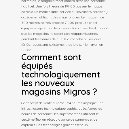
normales, le magasin fonctionnera avec son personnel
habituel. Une fois l’heure de 19h00 passée, le magasin
passe à un modèle libre-service où les clients peuvent y
accéder en utilisant des smartphones. Le magasin de
300 mètres carrés propose 7 000 produits et est
équipé de systèmes de caisse automatisés. Il est crucial
que les magasins ne soient pas réapprovisionnés
pendant les heures de nuit, le dimanche ou les jours
fériés, respectant strictement les lois sur le travail en
Suisse.
Comment sont
équipés
technologiquement
les nouveaux
magasins Migros ?
Ce concept de vente au détail 24 heures implique une
infrastructure technologique sophistiquée. Après les
heures de personnel, les supermarchés utilisent le
système Teo, un réseau avancé de caméras et de
capteurs. Ces technologies garantissent un