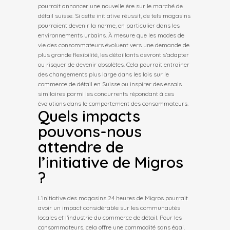
pourrait annoncer une nouvelle ère sur le marché de
détail suisse. Si cette initiative réussit, de tels magasins
pourraient devenir la norme, en particulier dans les
environnements urbains. À mesure que les modes de
vie des consommateurs évoluent vers une demande de
plus grande flexibilité, les détaillants devront s’adapter
ou risquer de devenir obsolètes. Cela pourrait entraîner
des changements plus large dans les lois sur le
commerce de détail en Suisse ou inspirer des essais
similaires parmi les concurrents répondant à ces
évolutions dans le comportement des consommateurs.
Quels impacts
pouvons-nous
attendre de
l’initiative de Migros
?
L’initiative des magasins 24 heures de Migros pourrait
avoir un impact considérable sur les communautés
locales et l’industrie du commerce de détail. Pour les
consommateurs, cela offre une commodité sans égal.