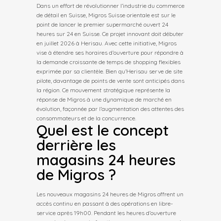
Dans un effort de révolutionner l’industrie du commerce
de détail en Suisse, Migros Suisse orientale est sur le
point de lancer le premier supermarché ouvert 24
heures sur 24 en Suisse. Ce projet innovant doit débuter
en juillet 2026 à Herisau. Avec cette initiative, Migros
vise à étendre ses horaires d’ouverture pour répondre à
la demande croissante de temps de shopping flexibles
exprimée par sa clientèle. Bien qu’Herisau serve de site
pilote, davantage de points de vente sont anticipés dans
la région. Ce mouvement stratégique représente la
réponse de Migros à une dynamique de marché en
évolution, façonnée par l’augmentation des attentes des
consommateurs et de la concurrence.
Quel est le concept
derrière les
magasins 24 heures
de Migros ?
Les nouveaux magasins 24 heures de Migros offrent un
accès continu en passant à des opérations en libre-
service après 19h00. Pendant les heures d’ouverture