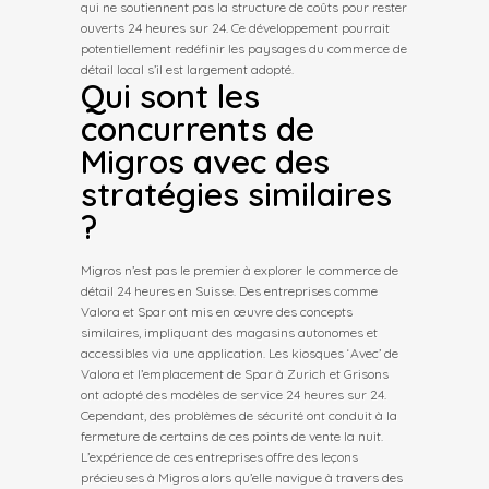
qui ne soutiennent pas la structure de coûts pour rester
ouverts 24 heures sur 24. Ce développement pourrait
potentiellement redéfinir les paysages du commerce de
détail local s’il est largement adopté.
Qui sont les
concurrents de
Migros avec des
stratégies similaires
?
Migros n’est pas le premier à explorer le commerce de
détail 24 heures en Suisse. Des entreprises comme
Valora et Spar ont mis en œuvre des concepts
similaires, impliquant des magasins autonomes et
accessibles via une application. Les kiosques ‘Avec’ de
Valora et l’emplacement de Spar à Zurich et Grisons
ont adopté des modèles de service 24 heures sur 24.
Cependant, des problèmes de sécurité ont conduit à la
fermeture de certains de ces points de vente la nuit.
L’expérience de ces entreprises offre des leçons
précieuses à Migros alors qu’elle navigue à travers des