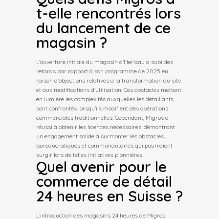
t-elle rencontrés lors
du lancement de ce
magasin ?
L’ouverture initiale du magasin d’Herisau a subi des
retards par rapport à son programme de 2025 en
raison d’objections relatives à la transformation du site
et aux modifications d’utilisation. Ces obstacles mettent
en lumière les complexités auxquelles les détaillants
sont confrontés lorsqu’ils modifient des opérations
commerciales traditionnelles. Cependant, Migros a
réussi à obtenir les licences nécessaires, démontrant
un engagement solide à surmonter les obstacles
bureaucratiques et communautaires qui pourraient
surgir lors de telles initiatives pionnières.
Quel avenir pour le
commerce de détail
24 heures en Suisse ?
L’introduction des magasins 24 heures de Migros