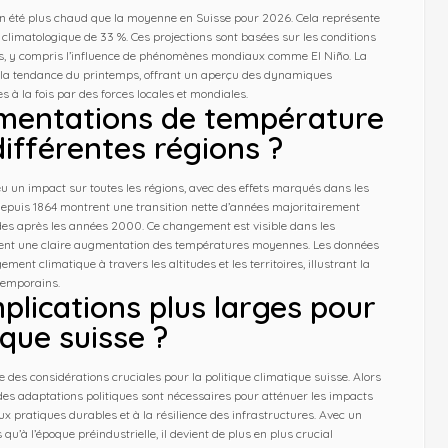
un été plus chaud que la moyenne en Suisse pour 2026. Cela représente
 climatologique de 33 %. Ces projections sont basées sur les conditions
es, y compris l’influence de phénomènes mondiaux comme El Niño. La
e la tendance du printemps, offrant un aperçu des dynamiques
s à la fois par des forces locales et mondiales.
entations de température
différentes régions ?
u un impact sur toutes les régions, avec des effets marqués dans les
depuis 1864 montrent une transition nette d’années majoritairement
des après les années 2000. Ce changement est visible dans les
ent une claire augmentation des températures moyennes. Les données
nt climatique à travers les altitudes et les territoires, illustrant la
temporains.
mplications plus larges pour
ique suisse ?
es considérations cruciales pour la politique climatique suisse. Alors
es adaptations politiques sont nécessaires pour atténuer les impacts
aux pratiques durables et à la résilience des infrastructures. Avec un
u’à l’époque préindustrielle, il devient de plus en plus crucial