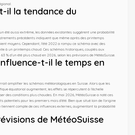
gional.
t-il la tendance du
n été aussi extrême, les données existantes suggèrent une probabilité
gistrements précédents indiquent que même après des printemps
 étaient moyens. Cependant, l’été 2022 a rompu ce schéma avec des
suite à un printemps chaud. Ces schémas historiques, couplés aux
 63 % d’un été plus chaud en 2026, selon les prévisions de MétéoSuisse.
nfluence-t-il le temps en
rait amplifier les schémas météorologiques en Suisse. Alors que les
ique équatorial augmentent, les effets se répercutent à l’échelle
riser des conditions plus chaudes. En mai 2026, MétéoSuisse a noté ces
otentiels pour les premiers mois d’été. Bien que situé loin de l’origine
se tiennent compte de ces influences externes, augmentant la probabilité
prévisions de MétéoSuisse