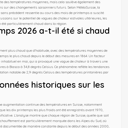
te des températures moyennes, mais cela soulève également des
ns sur des changements saisonniers futurs. Selon MétéoSuisse, la
 sans précédent ressentie au cours des mois de printemps a suscité
ussions sur le potentiel de vagues de chaleur estivales ultérieures, les
 été particulièrement chaud dans la région.
mps 2026 a-t-il été si chaud
vement plus chaud que d’habitude, avec des températures moyennes de
intemps le plus chaud depuis le début des mesures en 1864. Un facteur
e inhabituel en mai, qui a provoqué une vague de chaleur à travers une
ures à Biasca à 34,8 degrés Celsius. Ce phénomène reflète les tendances
ation notable de 2,9 degrés Celsius des températures printanières par
onnées historiques sur les
une augmentation continue des températures en Suisse, notamment
ue les dix printemps les plus froids ont été enregistrés avant 1970,
icative. L’analyse montre que chaque région de Suisse, quelle que soit
 réchauffement est particulièrement marquée dans les Alpes du Sud, où
été documentée de manière constante depuis le début des années 2000,