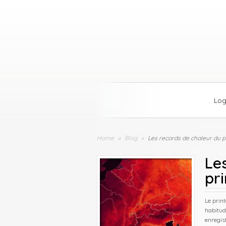
Lo
Home
»
Blog
»
Les records de chaleur du 
Le
pr
Le prin
habitud
enregis