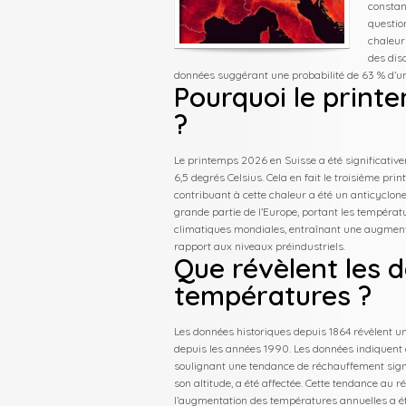
constan
questio
chaleur
des disc
données suggérant une probabilité de 63 % d’un
Pourquoi le printe
?
Le printemps 2026 en Suisse a été significati
6,5 degrés Celsius. Cela en fait le troisième pr
contribuant à cette chaleur a été un anticyclon
grande partie de l’Europe, portant les températ
climatiques mondiales, entraînant une augment
rapport aux niveaux préindustriels.
Que révèlent les d
températures ?
Les données historiques depuis 1864 révèlent 
depuis les années 1990. Les données indiquent q
soulignant une tendance de réchauffement signif
son altitude, a été affectée. Cette tendance au
l’augmentation des températures annuelles a 