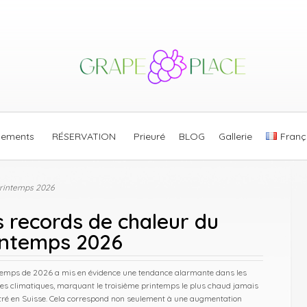
gements
RÉSERVATION
Prieuré
BLOG
Gallerie
Franç
printemps 2026
s records de chaleur du
intemps 2026
temps de 2026 a mis en évidence une tendance alarmante dans les
es climatiques, marquant le troisième printemps le plus chaud jamais
tré en Suisse. Cela correspond non seulement à une augmentation