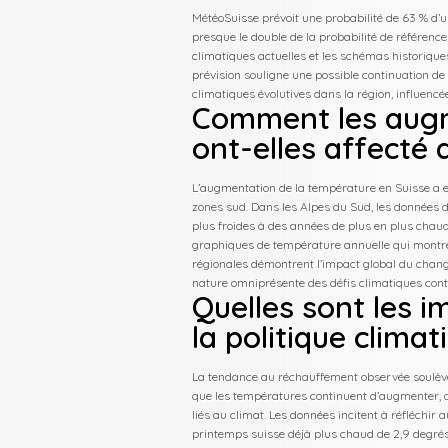
MétéoSuisse prévoit une probabilité de 63 % d’
presque le double de la probabilité de référence
climatiques actuelles et les schémas historiqu
prévision souligne une possible continuation d
climatiques évolutives dans la région, influencée
Comment les augm
ont-elles affecté 
L’augmentation de la température en Suisse a e
zones sud. Dans les Alpes du Sud, les données 
plus froides à des années de plus en plus chau
graphiques de température annuelle qui montr
régionales démontrent l’impact global du changeme
nature omniprésente des défis climatiques con
Quelles sont les i
la politique climat
La tendance au réchauffement observée soulève d
que les températures continuent d’augmenter, d
liés au climat. Les données incitent à réfléchir 
printemps suisse déjà plus chaud de 2,9 degrés q