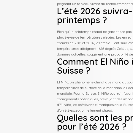
peignant un tableau vivant du réchauffement ré
L’été 2026 suivra-
printemps ?
Bien qu’un printemps chaud ne garantisse pas u
plus élevée de températures élevées. Les enre
chauds en 2011 et 2007, les étés qui ont suivi
températures atteignant 16.16 degrés Celsius, 
données actuelles, suggèrent une probabilité de
Comment El Niño i
Suisse ?
El Niño, un phénomène climatique mondial, pour
températures de surface de la mer dans le Pacif
mondiale. Pour la Suisse, El Niño pourrait favo
changements océaniques, prévoyant des impacts p
d’El Niño, les prévisions climatiques de la Suis
d’un été exceptionnellement chaud.
Quelles sont les 
pour l’été 2026 ?